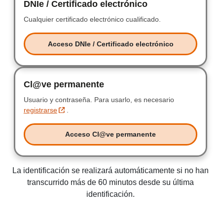
DNIe / Certificado electrónico
DNIe / Certificad
Cualquier certificado electrónico cualificado.
Cualquier certificad
Acceso DNIe / Certificado electrónico
Acceso DNIe / Certificado electr
Cl@ve permanente
Clave permanente
Usuario y contraseña.
Usuario y contraseña.
Para usarlo, es necesario
registrarse
.
Acceso Cl@ve permanente
Acceso Clave permanente
La identificación se realizará automáticamente si no han
transcurrido más de 60 minutos desde su última
identificación.