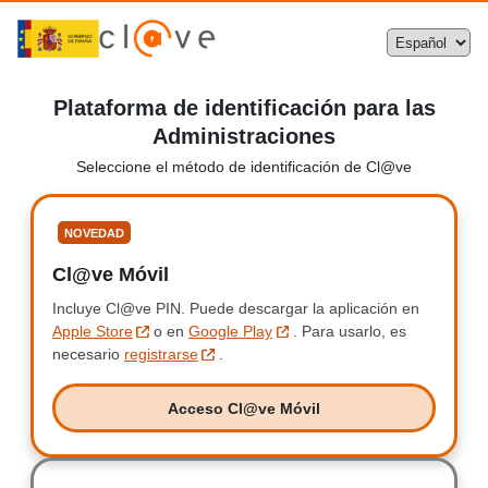
Plataforma de identificación para las
Administraciones
Seleccione el método de identificación de Cl@ve
Seleccione
NOVEDAD
Cl@ve Móvil
Clave Móvil
Incluye Cl@ve PIN.
Incluye Clave PIN.
Puede descargar la aplicación en
Apple Store
o en
Google Play
.
Para usarlo, es
necesario
registrarse
.
Acceso Cl@ve Móvil
Acceso Clave Móvil