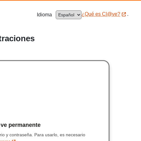
.El cambio de idioma recargará automá
¿Qué es Cl@ve?
.
Idioma
¿Qué es Cl@ve?
traciones
eccione el método de identificación de Cl@ve
ctrónico
ve permanente
Clave permanente
trónico cualificado.
io y contraseña.
Usuario y contraseña.
Para usarlo, es necesario