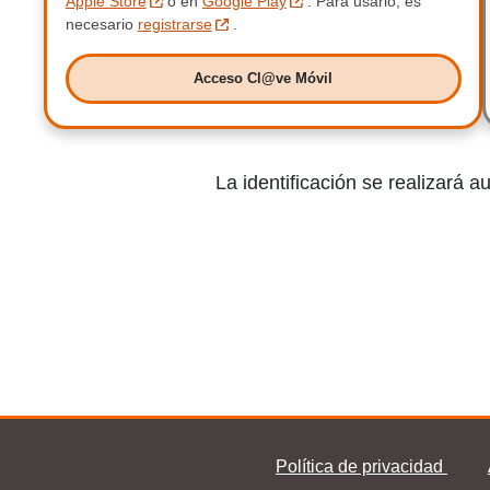
Apple Store
o en
Google Play
.
Para usarlo, es
necesario
registrarse
.
Acceso Cl@ve Móvil
Acceso Clave Móvil
La identificación se realizará 
Política de privacidad
Pie Clave